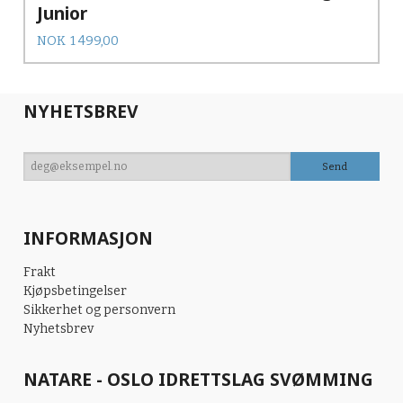
Junior
Tilbud
Rabatt
NOK
1 499,00
NYHETSBREV
INFORMASJON
Frakt
Kjøpsbetingelser
Sikkerhet og personvern
Nyhetsbrev
NATARE - OSLO IDRETTSLAG SVØMMING