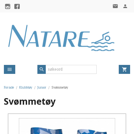
Gå
til
innholdet
Forside
Klubbtøy
Junior
Svømmetøy
Svømmetøy