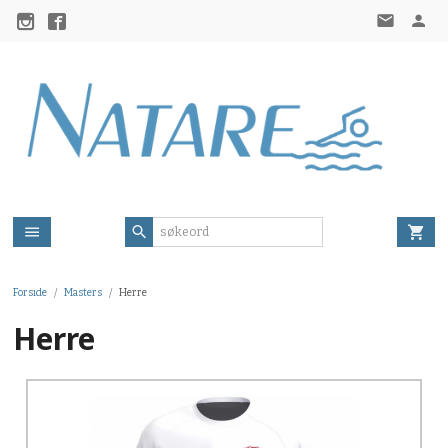
Gå
til
innholdet
Forside
Masters
Herre
Herre