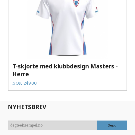
T-skjorte med klubbdesign Masters -
Herre
Pris
NOK
249,00
NYHETSBREV