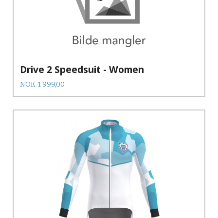
Drive 2 Speedsuit - Women
Pris
NOK
1 999,00