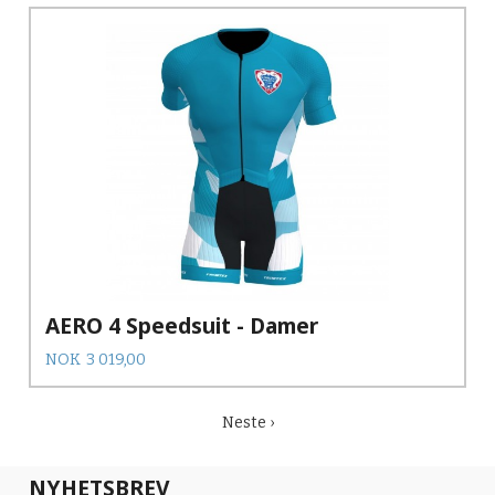
AERO 4 Speedsuit - Damer
Pris
NOK
3 019,00
Neste ›
NYHETSBREV