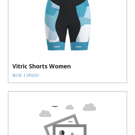
Vitric Shorts Women
Pris
NOK
1 149,00