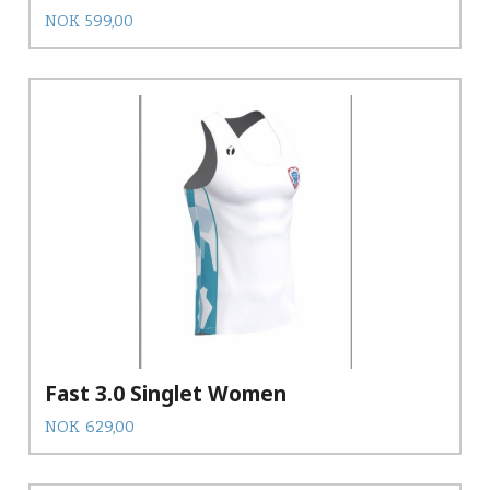
Pris
NOK
599,00
Fast 3.0 Singlet Women
Pris
NOK
629,00