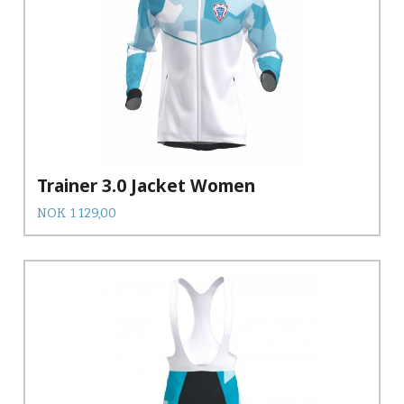
Trainer 3.0 Jacket Women
Pris
NOK
1 129,00