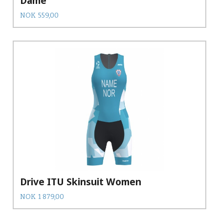
Dame
Pris
NOK
559,00
Drive ITU Skinsuit Women
Pris
NOK
1 879,00