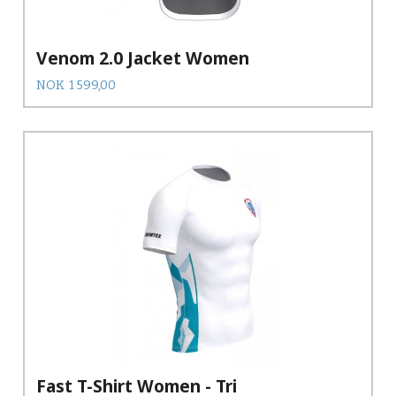
Venom 2.0 Jacket Women
Pris
NOK
1 599,00
Fast T-Shirt Women - Tri