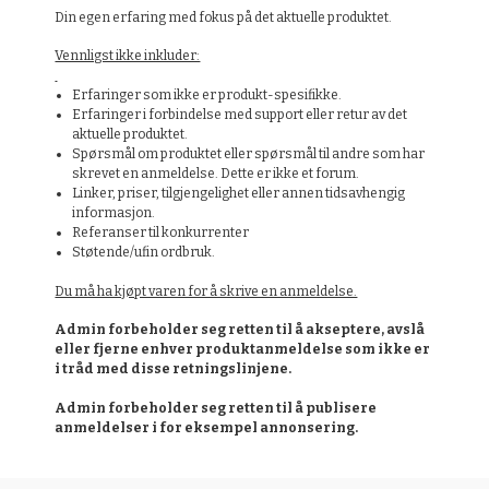
Din egen erfaring med fokus på det aktuelle produktet.
Vennligst ikke inkluder:
Erfaringer som ikke er produkt-spesifikke.
Erfaringer i forbindelse med support eller retur av det
aktuelle produktet.
Spørsmål om produktet eller spørsmål til andre som har
skrevet en anmeldelse. Dette er ikke et forum.
Linker, priser, tilgjengelighet eller annen tidsavhengig
informasjon.
Referanser til konkurrenter
Støtende/ufin ordbruk.
Du må ha kjøpt varen for å skrive en anmeldelse.
Admin forbeholder seg retten til å akseptere, avslå
eller fjerne enhver produktanmeldelse som ikke er
i tråd med disse retningslinjene.
Admin forbeholder seg retten til å publisere
anmeldelser i for eksempel annonsering.