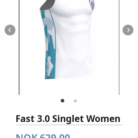
Prev
N
Fast 3.0 Singlet Women
Pris
NOK
629,00