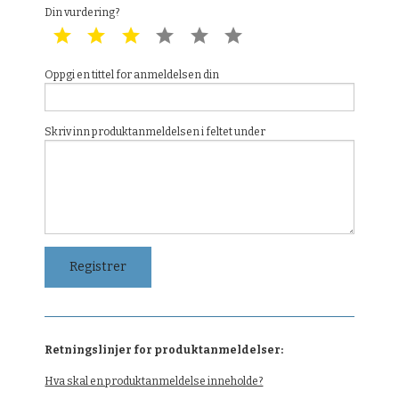
Din vurdering?
1 star
2 star
3 star
4 star
5 star
6 star
Oppgi en tittel for anmeldelsen din
Skriv inn produktanmeldelsen i feltet under
Retningslinjer for produktanmeldelser:
Hva skal en produktanmeldelse inneholde?