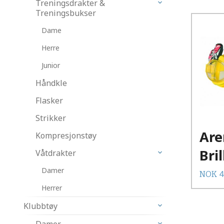
Treningsdrakter &
Treningsbukser
Dame
Herre
Junior
Håndkle
Flasker
Strikker
Are
Kompresjonstøy
Bril
Våtdrakter
Damer
Tilbud
NOK
4
Herrer
Klubbtøy
Damer