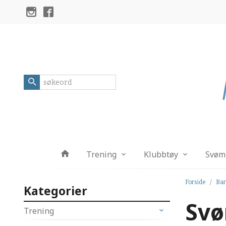
Gå
Lukk
til
innholdet
Produkter
Trening
Klubbtøy
Svøm
Forside
Ba
Kategorier
Svø
Trening