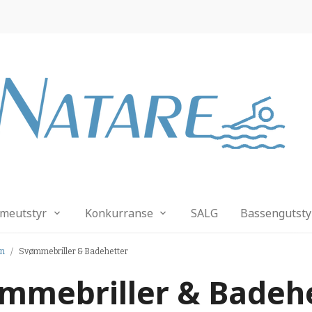
meutstyr
Konkurranse
SALG
Bassengutsty
rn
Svømmebriller & Badehetter
mmebriller & Badeh