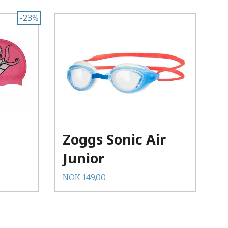
-23%
Zoggs Sonic Air
Junior
Pris
NOK
149,00