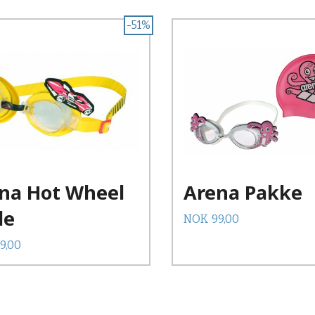
-51%
na Hot Wheel
Arena Pakke
le
Tilbud
Rabatt
NOK
99,00
Rabatt
9,00