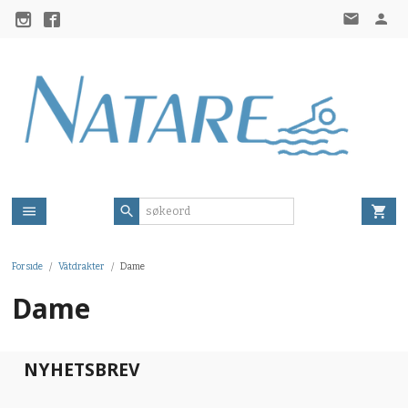
Gå
til
innholdet
Forside
Våtdrakter
Dame
Dame
NYHETSBREV