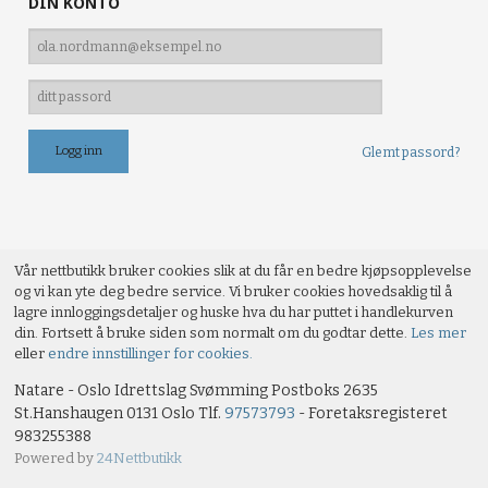
DIN KONTO
Glemt passord?
Vår nettbutikk bruker cookies slik at du får en bedre kjøpsopplevelse
og vi kan yte deg bedre service. Vi bruker cookies hovedsaklig til å
lagre innloggingsdetaljer og huske hva du har puttet i handlekurven
din. Fortsett å bruke siden som normalt om du godtar dette.
Les mer
eller
endre innstillinger for cookies.
Natare - Oslo Idrettslag Svømming Postboks 2635
St.Hanshaugen 0131 Oslo Tlf.
97573793
- Foretaksregisteret
983255388
Powered by
24Nettbutikk