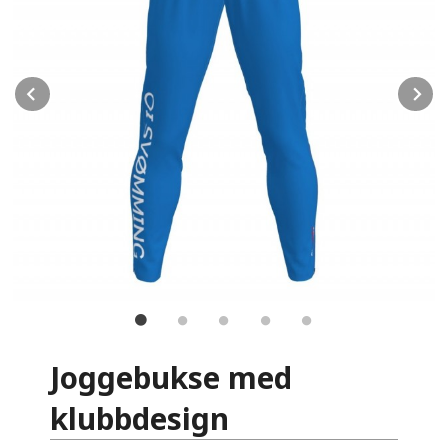
Prev
N
Joggebukse med
klubbdesign