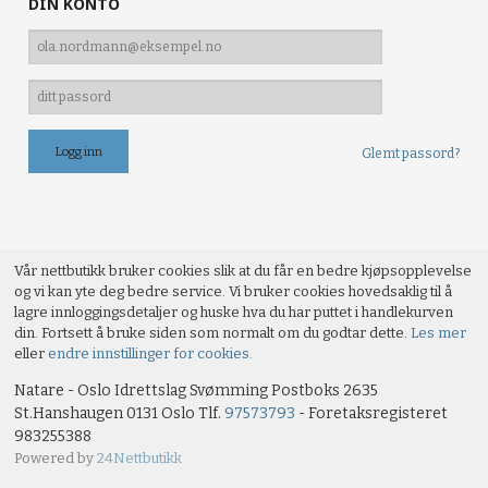
DIN KONTO
Glemt passord?
Vår nettbutikk bruker cookies slik at du får en bedre kjøpsopplevelse
og vi kan yte deg bedre service. Vi bruker cookies hovedsaklig til å
lagre innloggingsdetaljer og huske hva du har puttet i handlekurven
din. Fortsett å bruke siden som normalt om du godtar dette.
Les mer
eller
endre innstillinger for cookies.
Natare - Oslo Idrettslag Svømming Postboks 2635
St.Hanshaugen 0131 Oslo Tlf.
97573793
- Foretaksregisteret
983255388
Powered by
24Nettbutikk