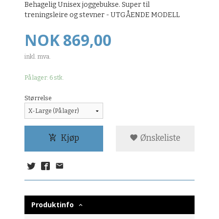
Behagelig Unisex joggebukse. Super til
treningsleire og stevner - UTGÅENDE MODELL
Pris
NOK
869,00
inkl. mva.
På lager: 6 stk.
Størrelse
Kjøp
Ønskeliste
Produktinfo