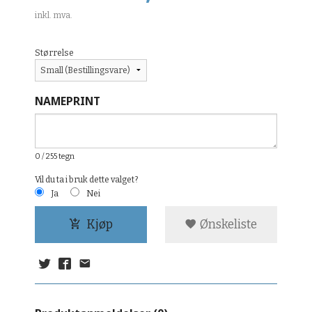
inkl. mva.
Størrelse
NAMEPRINT
0
/ 255 tegn
Vil du ta i bruk dette valget?
Ja
Nei
Kjøp
Ønskeliste