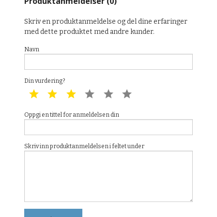
Produktanmeldelser (0)
Skriv en produktanmeldelse og del dine erfaringer
med dette produktet med andre kunder.
Navn
Din vurdering?
1 star
2 star
3 star
4 star
5 star
6 star
Oppgi en tittel for anmeldelsen din
Skriv inn produktanmeldelsen i feltet under