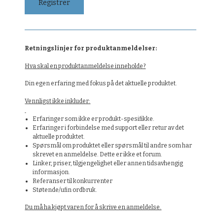
Retningslinjer for produktanmeldelser:
Hva skal en produktanmeldelse inneholde?
Din egen erfaring med fokus på det aktuelle produktet.
Vennligst ikke inkluder:
Erfaringer som ikke er produkt-spesifikke.
Erfaringer i forbindelse med support eller retur av det
aktuelle produktet.
Spørsmål om produktet eller spørsmål til andre som har
skrevet en anmeldelse. Dette er ikke et forum.
Linker, priser, tilgjengelighet eller annen tidsavhengig
informasjon.
Referanser til konkurrenter
Støtende/ufin ordbruk.
Du må ha kjøpt varen for å skrive en anmeldelse.