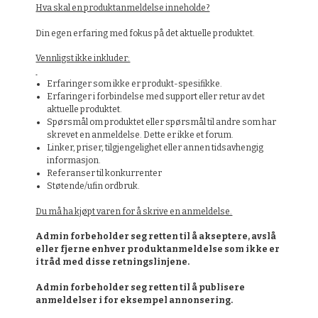
Hva skal en produktanmeldelse inneholde?
Din egen erfaring med fokus på det aktuelle produktet.
Vennligst ikke inkluder:
Erfaringer som ikke er produkt-spesifikke.
Erfaringer i forbindelse med support eller retur av det
aktuelle produktet.
Spørsmål om produktet eller spørsmål til andre som har
skrevet en anmeldelse. Dette er ikke et forum.
Linker, priser, tilgjengelighet eller annen tidsavhengig
informasjon.
Referanser til konkurrenter
Støtende/ufin ordbruk.
Du må ha kjøpt varen for å skrive en anmeldelse.
Admin forbeholder seg retten til å akseptere, avslå
eller fjerne enhver produktanmeldelse som ikke er
i tråd med disse retningslinjene.
Admin forbeholder seg retten til å publisere
anmeldelser i for eksempel annonsering.