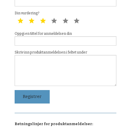
Din vurdering?
1 star
2 star
3 star
4 star
5 star
6 star
Oppgi en tittel for anmeldelsen din
Skriv inn produktanmeldelsen i feltet under
Retningslinjer for produktanmeldelser: