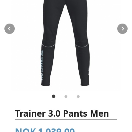
Prev
N
Trainer 3.0 Pants Men
Pris
NOK
1 039,00